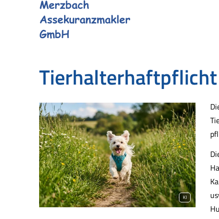
Tierhalterhaftpflicht
Di
Ti
pf
Di
Ha
Ka
us
KI
Hu