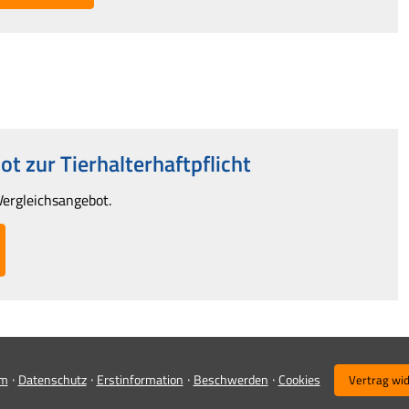
t zur Tierhalterhaftpflicht
Vergleichsangebot.
·
·
·
·
um
Datenschutz
Erstinformation
Beschwerden
Cookies
Vertrag wi