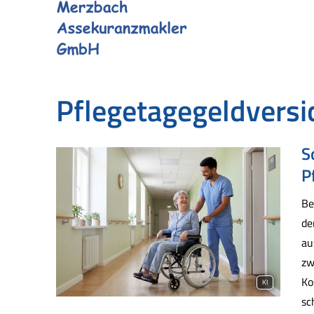
Pflegetagegeldvers
S
P
Be
de
au
zw
Ko
KI
sc