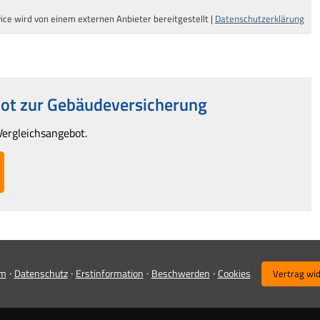
ice wird von einem externen Anbieter bereitgestellt |
Datenschutzerklärung
t zur Ge­bäude­ver­si­che­rung
Vergleichsangebot.
·
·
·
·
um
Datenschutz
Erstinformation
Beschwerden
Cookies
Vertrag wi