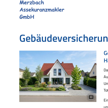
Ge­bäude­ver­si­che­ru
G
H
Da
Au
Un
To
KI
Ei
un